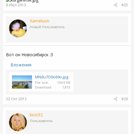
8 Июл 2013
#25
Xameluon
Новый Пользователь
Вот он Новосибирск :3
Вложения
MNdu7O0o69o.jpg
File size
134.9 KB
Download
1,813
22 Окт 2013
#26
kicis92
Пользователь