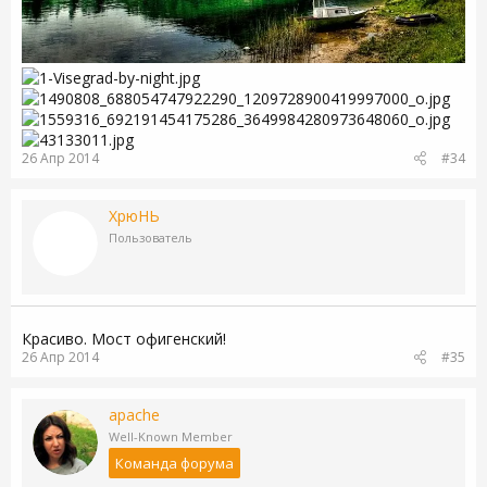
26 Апр 2014
#34
ХрюНЬ
Пользователь
Красиво. Мост офигенский!
26 Апр 2014
#35
apache
Well-Known Member
Команда форума