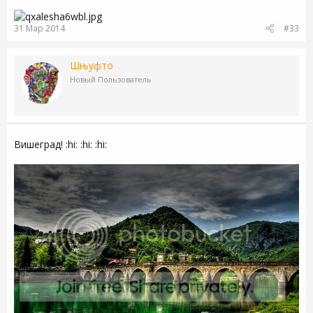
31 Мар 2014
#33
Шњуфто
Новый Пользователь
Вишеград! :hi: :hi: :hi: