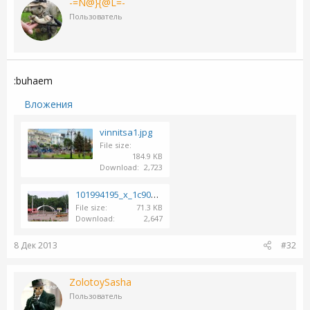
-=N@}{@L=-
Пользователь
:buhaem
Вложения
vinnitsa1.jpg
File size
184.9 KB
Download
2,723
101994195_x_1c9022f6.jpg
File size
71.3 KB
Download
2,647
8 Дек 2013
#32
ZolotoySasha
Пользователь