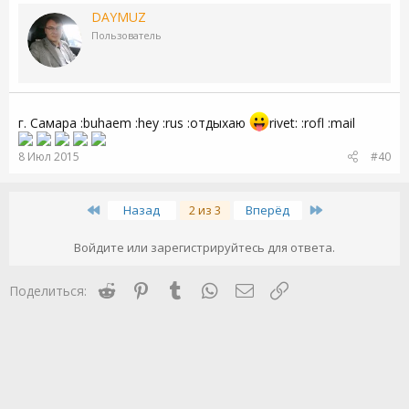
DAYMUZ
Пользователь
г. Самара :buhaem :hey :rus :отдыхаю
rivet: :rofl :mail
8 Июл 2015
#40
First
Last
Назад
2 из 3
Вперёд
Войдите или зарегистрируйтесь для ответа.
Reddit
Pinterest
Tumblr
WhatsApp
Электронная почта
Ссылка
Поделиться: