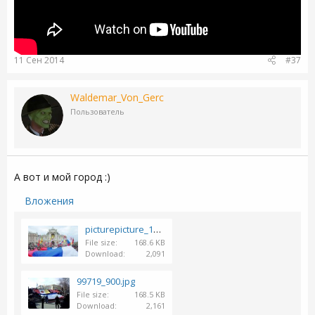
11 Сен 2014
#37
Waldemar_Von_Gerc
Пользователь
А вот и мой город :)
Вложения
picturepicture_1422760288118_50128.jpg
File size
168.6 KB
Download
2,091
99719_900.jpg
File size
168.5 KB
Download
2,161