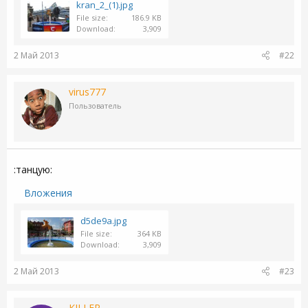
kran_2_(1).jpg
File size
186.9 KB
Download
3,909
2 Май 2013
#22
virus777
Пользователь
:танцую:
Вложения
d5de9a.jpg
File size
364 KB
Download
3,909
2 Май 2013
#23
KILLER