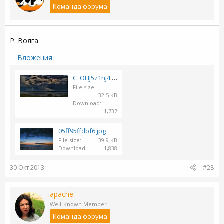
Команда форума
Р. Волга
Вложения
C_OHJ5z1nJ4.jpg
File size
32.5 KB
Download
1,737
05ff95ffdbf6.jpg
File size
39.9 KB
Download
1,838
30 Окт 2013
#28
apache
Well-Known Member
Команда форума