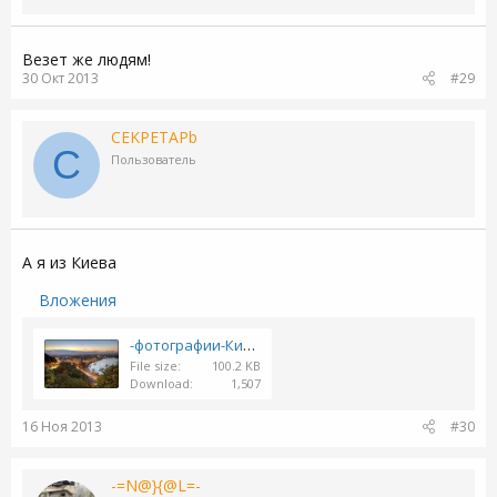
Везет же людям!
30 Окт 2013
#29
CEKPETAPb
C
Пользователь
А я из Киева
Вложения
-фотографии-Киева-Вечерний-Подол-e1356536351901.jpg
File size
100.2 KB
Download
1,507
16 Ноя 2013
#30
-=N@}{@L=-