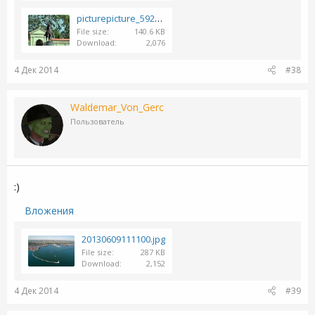
picturepicture_5923828149617_80681.JPG
File size
140.6 KB
Download
2,076
4 Дек 2014
#38
Waldemar_Von_Gerc
Пользователь
:)
Вложения
20130609111100.jpg
File size
287 KB
Download
2,152
4 Дек 2014
#39