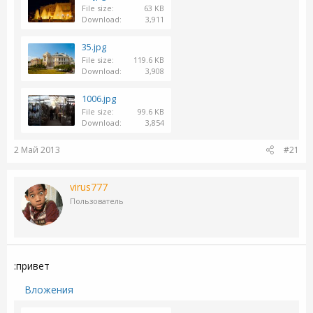
File size
63 KB
Download
3,911
35.jpg
File size
119.6 KB
Download
3,908
1006.jpg
File size
99.6 KB
Download
3,854
2 Май 2013
#21
virus777
Пользователь
:привет
Вложения