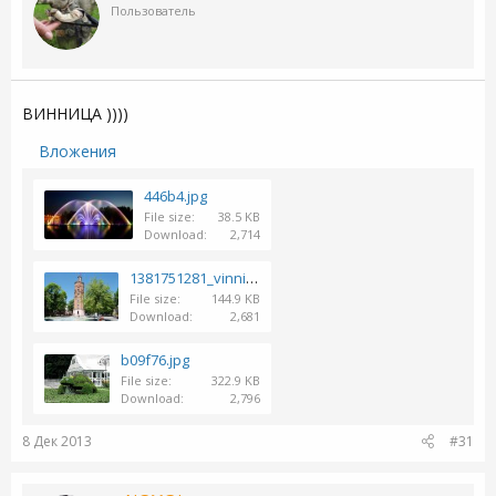
Пользователь
ВИННИЦА ))))
Вложения
446b4.jpg
File size
38.5 KB
Download
2,714
1381751281_vinnica_2.jpg
File size
144.9 KB
Download
2,681
b09f76.jpg
File size
322.9 KB
Download
2,796
8 Дек 2013
#31