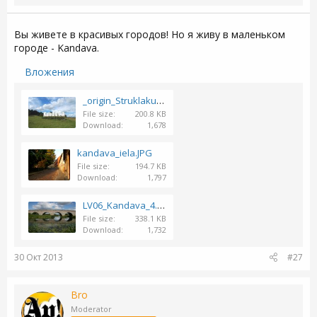
Вы живете в красивых городов! Но я живу в маленьком
городе - Kandava.
Вложения
_origin_Struklaku-sovs-kandava--4.jpg
File size
200.8 KB
Download
1,678
kandava_iela.JPG
File size
194.7 KB
Download
1,797
LV06_Kandava_4.jpg
File size
338.1 KB
Download
1,732
30 Окт 2013
#27
Bro
Moderator