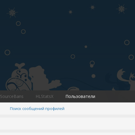
SourceBans
HLStatsX
Пользователи
Поиск сообщений профилей