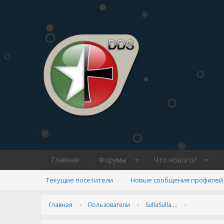
Главная
Форумы
Что нового?
Текущие посетители
Новые сообщения профилей
Главная
Пользователи
SullaSulla....