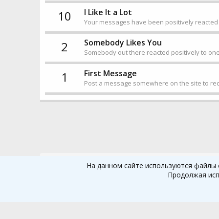
I Like It a Lot
10
Your messages have been positively reacted t
Somebody Likes You
2
Somebody out there reacted positively to one
First Message
1
Post a message somewhere on the site to rece
Главная
Пользователи
На данном сайте используются файлы c
Продолжая исп