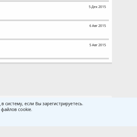
5 Дек 2015
6 Авг 2015
5 Авг 2015
в систему, если Вы зарегистрируетесь.
файлов cookie.
а
Политика конфиденциальности
Помощь
Главная
R
S
S