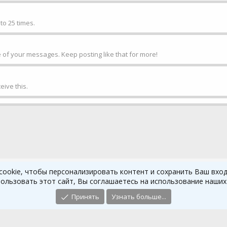
o 25 times.
 of your messages. Keep posting like that for more!
ive this.
ookie, чтобы персонализировать контент и сохранить Ваш вход 
ользовать этот сайт, Вы соглашаетесь на использование наших 
Принять
Узнать больше...
Russian (RU)
Условия и правил