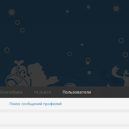
SourceBans
HLStatsX
Пользователи
Поиск сообщений профилей