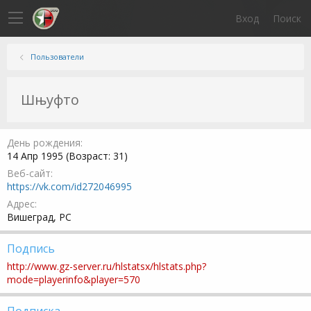
Вход
Поиск
Пользователи
Шњуфто
День рождения
14 Апр 1995 (Возраст: 31)
Веб-сайт
https://vk.com/id272046995
Адрес
Вишеград, РС
Подпись
http://www.gz-server.ru/hlstatsx/hlstats.php?
mode=playerinfo&player=570